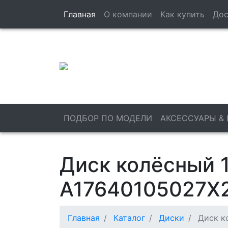
Главная
О компании
Как купить
Дос
ПОДБОР ПО МОДЕЛИ
АКСЕССУАРЫ &
Диск колёсный 19
A17640105027X
Главная
Каталог
Диски
Диск ко