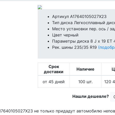
Артикул
A17640105027X23
Тип диска
Легкосплавный дис
Место установки
пер. ось / за
Цвет
черный
Параметры диска
8 J x 19 ET 
Рек. шины
235/35 R19
(подобр
Срок
Наличие
Ц
доставки
от 45 дней
100
шт.
120 4
Нашли дешевле?
7640105027X23 не только придадут автомобилю непов