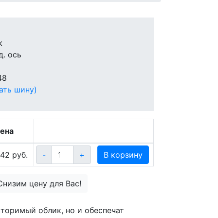
к
д. ось
48
ать шину)
ена
42 руб.
-
+
В корзину
Снизим цену для Вас!
торимый облик, но и обеспечат