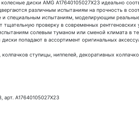
 колесные диски AMG A17640105027X23 идеально соотв
двергаются различным испытаниям на прочность в соо
ле и специальным испытаниям, моделирующим реальные 
т тщательную проверку в современных рентгеновских 
спытаниям солевым туманом или сменой климата в теч
 диски попадают в ассортимент оригинальных аксессу
 колпачков ступицы, ниппелей, декоративных колпачко
8, арт. A17640105027X23