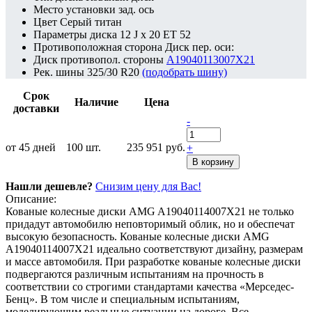
Место установки
зад. ось
Цвет
Серый титан
Параметры диска
12 J x 20 ET 52
Противоположная сторона
Диск пер. оси:
Диск противопол. стороны
A19040113007X21
Рек. шины
325/30 R20
(подобрать шину)
Срок
Наличие
Цена
доставки
-
от 45 дней
100
шт.
235 951 руб.
+
В корзину
Нашли дешевле?
Снизим цену для Вас!
Описание:
Кованые колесные диски AMG A19040114007X21 не только
придадут автомобилю неповторимый облик, но и обеспечат
высокую безопасность. Кованые колесные диски AMG
A19040114007X21 идеально соответствуют дизайну, размерам
и массе автомобиля. При разработке кованые колесные диски
подвергаются различным испытаниям на прочность в
соответствии со строгими стандартами качества «Мерседес-
Бенц». В том числе и специальным испытаниям,
моделирующим реальные ситуации на дороге. Все