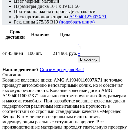
Цвет
Черный матовый
Параметры диска
10 J x 19 ET 56
Противоположная сторона
Диск зад. оси:
Диск противопол. стороны
A19040123007X71
Рек. шины
275/35 R19
(подобрать шину)
Срок
Наличие
Цена
доставки
-
от 45 дней
100
шт.
214 901 руб.
+
В корзину
Нашли дешевле?
Снизим цену для Вас!
Описание:
Кованые колесные диски AMG A19040116007X71 не только
придадут автомобилю неповторимый облик, но и обеспечат
высокую безопасность. Кованые колесные диски AMG
A19040116007X71 идеально соответствуют дизайну, размерам
и массе автомобиля. При разработке кованые колесные диски
подвергаются различным испытаниям на прочность в
соответствии со строгими стандартами качества «Мерседес-
Бенц». В том числе и специальным испытаниям,
моделирующим реальные ситуации на дороге. Все
производственные материалы проходят тщательную проверку