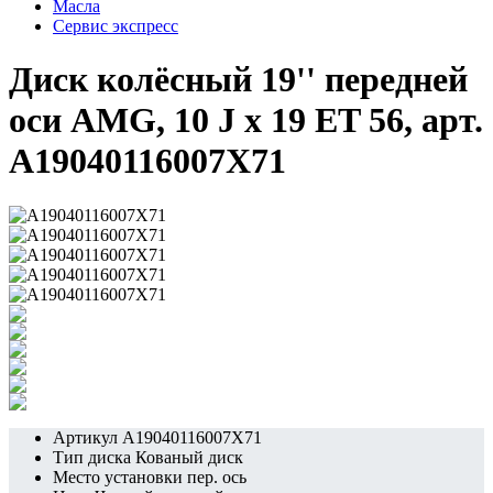
Масла
Сервис экспресс
Диск колёсный 19'' передней
оси AMG, 10 J x 19 ET 56, арт.
A19040116007X71
Артикул
A19040116007X71
Тип диска
Кованый диск
Место установки
пер. ось