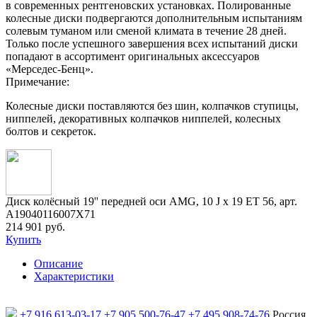
в современных рентгеновских установках. Полированные
колесные диски подвергаются дополнительным испытаниям
солевым туманом или сменой климата в течение 28 дней.
Только после успешного завершения всех испытаний диски
попадают в ассортимент оригинальных аксессуаров
«Мерседес-Бенц».
Примечание:
Колесные диски поставляются без шин, колпачков ступицы,
ниппелей, декоративных колпачков ниппелей, колесных
болтов и секреток.
Диск колёсный 19'' передней оси AMG, 10 J x 19 ET 56, арт.
A19040116007X71
214 901 руб.
Купить
Описание
Характеристики
+7 916 613-03-17
+7 905 500-76-47
+7 495 908-74-76
Россия,