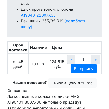
оси:
Диск противопол. стороны
A19040122007X36
Рек. шины
265/35 R19
(подобрать
шину)
Срок
Наличие
Цена
доставки
-
+
от 45
124 615
100
шт.
дней
руб.
В корзину
Нашли дешевле?
Снизим цену для Вас!
Описание:
Легкосплавные колесные диски AMG
A19040118007X36 не только придадут
автомобилю неповторимый облик, но и