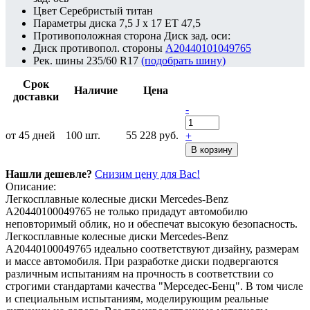
Цвет
Серебристый титан
Параметры диска
7,5 J x 17 ET 47,5
Противоположная сторона
Диск зад. оси:
Диск противопол. стороны
A20440101049765
Рек. шины
235/60 R17
(подобрать шину)
Срок
Наличие
Цена
доставки
-
от 45 дней
100
шт.
55 228 руб.
+
В корзину
Нашли дешевле?
Снизим цену для Вас!
Описание:
Легкосплавные колесные диски Mercedes-Benz
A20440100049765 не только придадут автомобилю
неповторимый облик, но и обеспечат высокую безопасность.
Легкосплавные колесные диски Mercedes-Benz
A20440100049765 идеально соответствуют дизайну, размерам
и массе автомобиля. При разработке диски подвергаются
различным испытаниям на прочность в соответствии со
строгими стандартами качества "Мерседес-Бенц". В том числе
и специальным испытаниям, моделирующим реальные