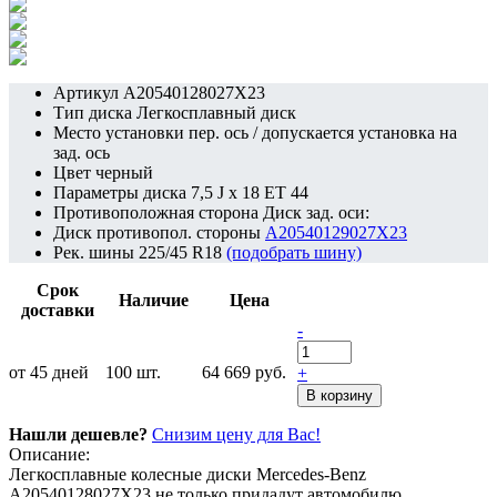
Артикул
A20540128027X23
Тип диска
Легкосплавный диск
Место установки
пер. ось / допускается установка на
зад. ось
Цвет
черный
Параметры диска
7,5 J x 18 ET 44
Противоположная сторона
Диск зад. оси:
Диск противопол. стороны
A20540129027X23
Рек. шины
225/45 R18
(подобрать шину)
Срок
Наличие
Цена
доставки
-
от 45 дней
100
шт.
64 669 руб.
+
В корзину
Нашли дешевле?
Снизим цену для Вас!
Описание:
Легкосплавные колесные диски Mercedes-Benz
A20540128027X23 не только придадут автомобилю