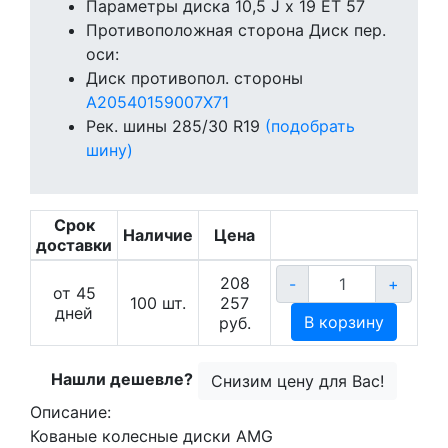
Параметры диска
10,5 J x 19 ET 57
Противоположная сторона
Диск пер.
оси:
Диск противопол. стороны
A20540159007X71
Рек. шины
285/30 R19
(подобрать
шину)
Срок
Наличие
Цена
доставки
208
-
+
от 45
100
шт.
257
дней
В корзину
руб.
Нашли дешевле?
Снизим цену для Вас!
Описание:
Кованые колесные диски AMG