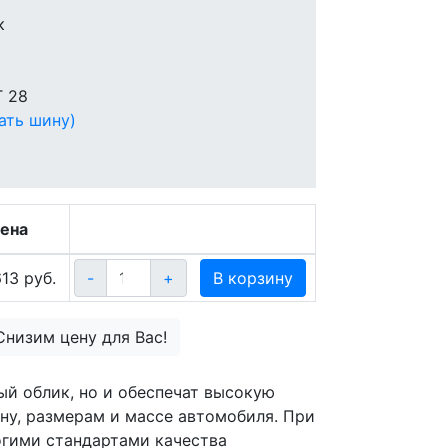
к
T 28
ать шину)
ена
13 руб.
-
+
В корзину
Снизим цену для Вас!
й облик, но и обеспечат высокую
ну, размерам и массе автомобиля. При
огими стандартами качества