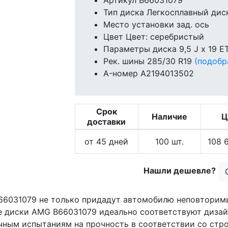
Артикул
B66031079
Тип диска
Легкосплавный дис
Место установки
зад. ось
Цвет
Цвет: серебристый
Параметры диска
9,5 J x 19 E
Рек. шины
285/30 R19
(подобр
A-номер
A2194013502
Срок
Наличие
Ц
доставки
от 45 дней
100
шт.
108 6
Нашли дешевле?
66031079 не только придадут автомобилю неповторимы
е диски AMG B66031079 идеально соответствуют дизай
чным испытаниям на прочность в соответствии со стр