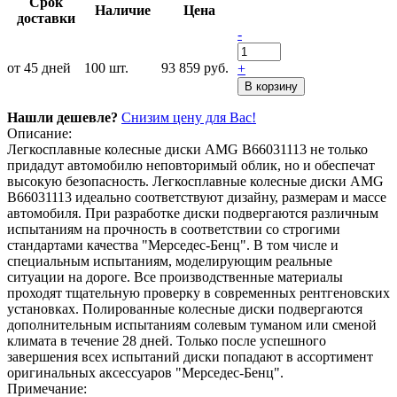
Срок
Наличие
Цена
доставки
-
от 45 дней
100
шт.
93 859 руб.
+
В корзину
Нашли дешевле?
Снизим цену для Вас!
Описание:
Легкосплавные колесные диски AMG B66031113 не только
придадут автомобилю неповторимый облик, но и обеспечат
высокую безопасность. Легкосплавные колесные диски AMG
B66031113 идеально соответствуют дизайну, размерам и массе
автомобиля. При разработке диски подвергаются различным
испытаниям на прочность в соответствии со строгими
стандартами качества "Мерседес-Бенц". В том числе и
специальным испытаниям, моделирующим реальные
ситуации на дороге. Все производственные материалы
проходят тщательную проверку в современных рентгеновских
установках. Полированные колесные диски подвергаются
дополнительным испытаниям солевым туманом или сменой
климата в течение 28 дней. Только после успешного
завершения всех испытаний диски попадают в ассортимент
оригинальных аксессуаров "Мерседес-Бенц".
Примечание: